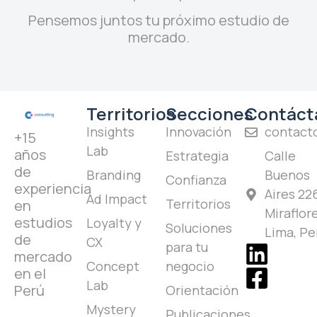
Pensemos juntos tu próximo estudio de
mercado.
Territorios
Secciones
Contáct
Insights
Innovación
contact
+15
Lab
años
Estrategia
Calle
de
Branding
Buenos
Confianza
experiencia
Aires 226
Ad Impact
Territorios
en
Miraflore
estudios
Loyalty y
Soluciones
Lima, Pe
de
CX
para tu
mercado
Concept
negocio
en el
Lab
Perú
Orientación
Mystery
Publicaciones